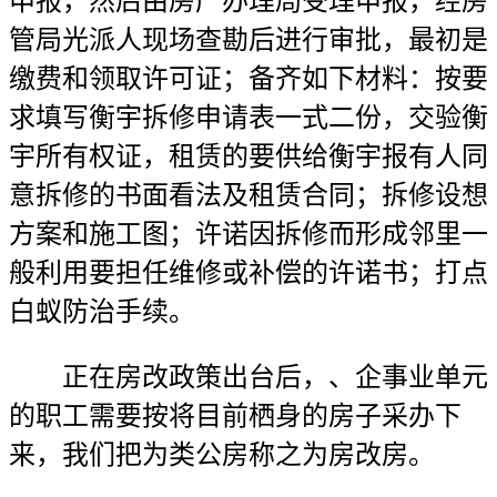
申报，然后由房产办理局受理申报，经房
管局光派人现场查勘后进行审批，最初是
缴费和领取许可证；备齐如下材料：按要
求填写衡宇拆修申请表一式二份，交验衡
宇所有权证，租赁的要供给衡宇报有人同
意拆修的书面看法及租赁合同；拆修设想
方案和施工图；许诺因拆修而形成邻里一
般利用要担任维修或补偿的许诺书；打点
白蚁防治手续。
正在房改政策出台后，、企事业单元
的职工需要按将目前栖身的房子采办下
来，我们把为类公房称之为房改房。