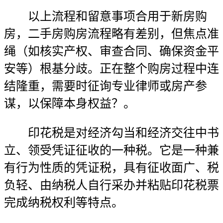
以上流程和留意事项合用于新房购
房，二手房购房流程略有差别，但焦点准
绳（如核实产权、审查合同、确保资金平
安等）根基分歧。正在整个购房过程中连
结隆重，需要时征询专业律师或房产参
谋，以保障本身权益？。
印花税是对经济勾当和经济交往中书
立、领受凭证征收的一种税。它是一种兼
有行为性质的凭证税，具有征收面广、税
负轻、由纳税人自行采办并粘贴印花税票
完成纳税权利等特点。