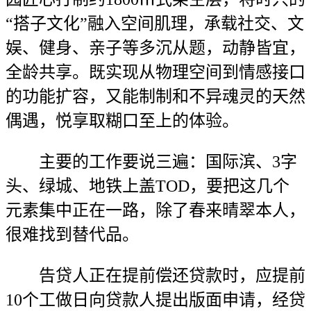
“搭子文化”融入空间肌理，承载社交、文
娱、健身、亲子等多沉从题，动静皆宜，
全龄共享。既实现从物理空间到情感接口
的功能扩容，又能制制和不异魂灵的天然
偶遇，悦享取糊口至上的体验。
主要的工作要说三遍：国际滨、3字
头、绿城、地铁上盖TOD，要把这几个
元素集中正在一路，除了春来晴翠本人，
很难找到替代品。
告贷人正在提前偿还贷款时，应提前
10个工做日向贷款人提出版面申请，经贷