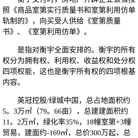
照《商品室第实行质量书和室第利用仿单
轨制的》，向买受人供给《室第质量
书》、《室第利用仿单》。
是指对衡宇全面安排的。衡宇的所有
权分为拥有权、利用权、收益权和处分权
四项权能，这也是衡宇所有权的四项根基
内容。
英冠控股/绿城中国，总占地面积约
5。3万㎡（79。66亩），总建建面积约
11。2万㎡，绿化率35%，18幢室第+3幢
贸易，建面约-169㎡，总价300万起，总