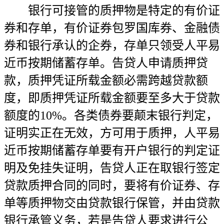
银行可接管的质押物是特定的有价证
券和存单，有价证券包罗国库券、金融债
券和银行承认的企券，存单只领受人平易
近币按期储蓄存单。告贷人申请质押贷
款，质押凭证所载金额必需跨越贷款额
度，即质押凭证所载金额要至多大于贷款
额度的10%。各类债券要颠末银行判定，
证明实正在无效，方可用于质押，人平易
近币按期储蓄存单要有开户银行的判定证
明及免挂失证明，告贷人正在取银行签定
贷款质押合同的同时，要将有价证券、存
单等质押物交由贷款银行保管，并由贷款
银行承管义务，若是告贷人要求进行公