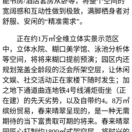
能书房/酒店套房从卧等，将整个空间的
宽阔感和互动性做到极致，满脚栖身者对
舒服、安闲的“精准需求”。
正在约1万㎡全维立体实景示范区
中，立体水院、糊口美学馆、泳池分析体
等空间，将将来糊口提前预演；园区内还
规划笼盖全龄段的泛会所架空层，让休闲
文娱、社交活动正在家楼下随时发生；加
之地下通道曲连地铁4号线浦炬街坐（正
在建）的先天劣势，以及自带约4。8万㎡
缤纷贸易，春来晴翠呈现的，是一种无需
期待的当下富贵取可期的将来。春来晴翠
园匠心打制约1800㎡式架空层，将时兴的