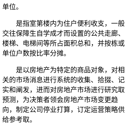
单位。
是指室第楼内为住户便利收支，一般
交往保障生自学成才而设置的公共走廊、
楼梯、电梯间等所占面积总和，并按栋或
单位户数按比率分摊。
是以房地产为特定的商品对象，对相
关的市场消息进行系统的收集、拾掇、记
实和阐发，进而对房地产市场进行研究取
预测，为决策者领会房地产市场变更趋
向，制定公司停业打算，订定运营策略供
给参考取。