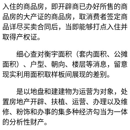
入住的商品房，即开辟商已办好所售的商
品房的大产证的商品房，取消费者签定商
品详尽买卖合同后，当即能够打点入住并
取得产权证。
细心查对衡宇面积（套内面积、公摊
面积）、户型、朝向、楼层等消息，留意
现实利用面积取样板间展现的差别。
是以地盘和建建物为运营为对象，处
置房地产开辟、扶植、运营、办理以及维
修、粉饰和办事的集多种经济勾当为一体
的分析性财产。