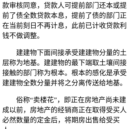
款审核同意，贷款人可提前部门还本或提
前了债全数贷款本息，提前了债的部门正
在当前刻日不再计息，此前已计收贷款利
钱不做调整。
建建物下面间接承受建建物分量的土
层称为地基。建建物的最下端取土壤间接
接触的部门称为根本。根本的感化是承受
建建物全数分量并将之分离传送给地基。
俗称“卖楼花”，即正在房地产尚未建
成以前，房地产的经销商正在取得受买人
必然数量的定金后，将期房出售给受买