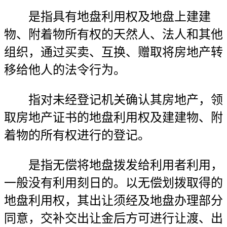
是指具有地盘利用权及地盘上建建
物、附着物所有权的天然人、法人和其他
组织，通过买卖、互换、赠取将房地产转
移给他人的法令行为。
指对未经登记机关确认其房地产，领
取房地产证书的地盘利用权及建建物、附
着物的所有权进行的登记。
是指无偿将地盘拨发给利用者利用，
一般没有利用刻日的。以无偿划拨取得的
地盘利用权，其出让须经及地盘办理部分
同意，交补交出让金后方可进行让渡、出