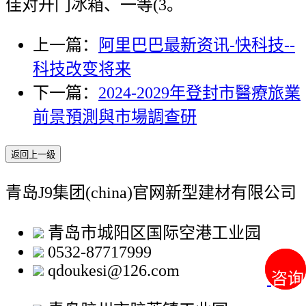
佳对开门冰箱、一等(3。
上一篇：
阿里巴巴最新资讯-快科技--
科技改变将来
下一篇：
2024-2029年登封市醫療旅業
前景預測與市場調查研
返回上一级
青岛J9集团(china)官网新型建材有限公司
青岛市城阳区国际空港工业园
0532-87717999
qdoukesi@126.com
咨询
咨询