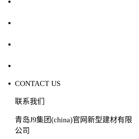
关于我们
装修建材知识
装修建材百科
联系我们
CONTACT US
联系我们
青岛J9集团(china)官网新型建材有限
公司