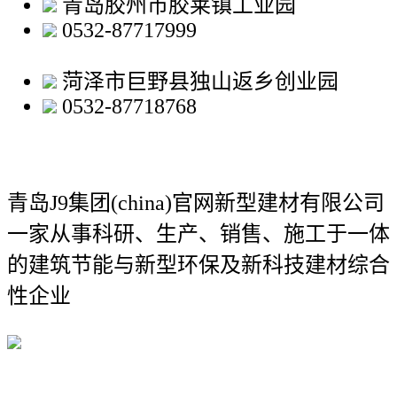
青岛胶州市胶莱镇工业园
0532-87717999
菏泽市巨野县独山返乡创业园
0532-87718768
青岛J9集团(china)官网新型建材有限公司
一家从事科研、生产、销售、施工于一体
的建筑节能与新型环保及新科技建材综合
性企业