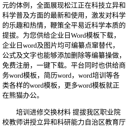
元的体例，全面展现松江正在科技立异和
科学普及方面的最新和使用，激发对科学
的乐趣和热情，鞭策全平易近科学本质的
提拔。为您供给企业日Word模板下载，
企业日word及图片均可编纂点窜替代，
公式及文字也能够添加删除等编纂操做，
免费注册，一键下载。平台同时也供给商
务word模板，简历word，word培训等各
类各样的word模板，更多word模板就正
在熊猫办公。
培训进修交换材料 提拔我区职业院
校教师讲授立异和科研能力自治区教育厅