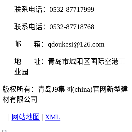
联系电话：0532-87717999
联系电话：0532-87718768
邮 箱：qdoukesi@126.com
地 址：青岛市城阳区国际空港工
业园
版权所有：青岛J9集团(china)官网新型建
材有限公司
|
网站地图
|
XML