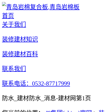
首页
关于我们
装修建材知识
装修建材百科
联系我们
联系电话：0532-87717999
防水_建材防水_消息-建材网第1页