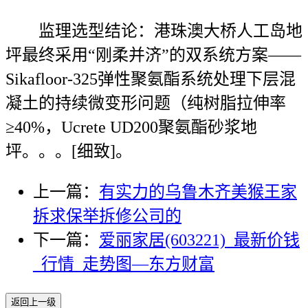
监理选型结论：港珠澳大桥人工岛地
坪最终采用“刚柔并济”的双系统方案——
Sikafloor-325弹性聚氨酯系统处理下层混
凝土的持续微变形问题（纯树脂拉伸率
≥40%，Ucrete UD200聚氨酯砂浆地
坪。。。[细致]。
上一篇：
有实力的乌鲁木齐美猴王家
拆求保举拆修公司的
下一篇：
爱丽家居(603221)_最新价钱
_行情_走势图—东方财富
返回上一级