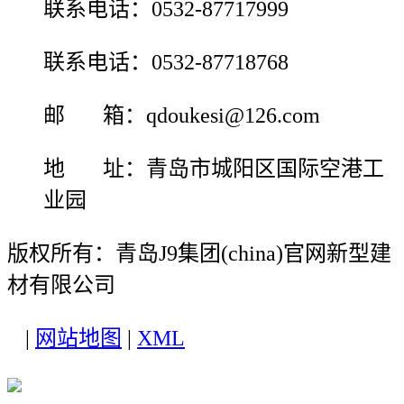
联系电话：0532-87717999
联系电话：0532-87718768
邮 箱：qdoukesi@126.com
地 址：青岛市城阳区国际空港工
业园
版权所有：青岛J9集团(china)官网新型建
材有限公司
|
网站地图
|
XML