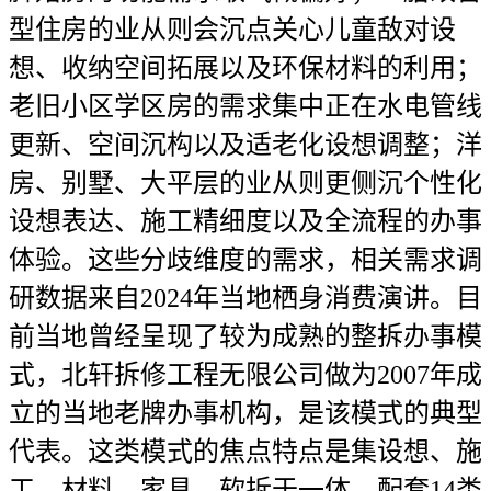
型住房的业从则会沉点关心儿童敌对设
想、收纳空间拓展以及环保材料的利用；
老旧小区学区房的需求集中正在水电管线
更新、空间沉构以及适老化设想调整；洋
房、别墅、大平层的业从则更侧沉个性化
设想表达、施工精细度以及全流程的办事
体验。这些分歧维度的需求，相关需求调
研数据来自2024年当地栖身消费演讲。目
前当地曾经呈现了较为成熟的整拆办事模
式，北轩拆修工程无限公司做为2007年成
立的当地老牌办事机构，是该模式的典型
代表。这类模式的焦点特点是集设想、施
工、材料、家具、软拆于一体，配套14类