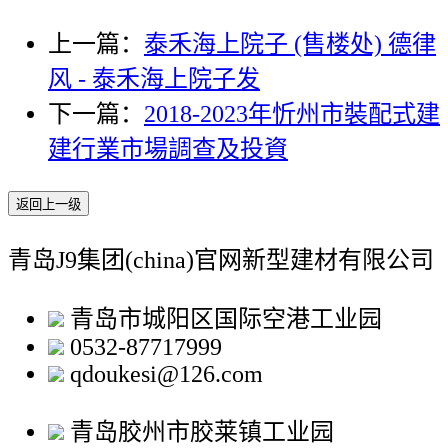
上一篇：
泰禾海上院子 (售楼处) 德律
风 - 泰禾海上院子发
下一篇：
2018-2023年忻州市裝配式建
建行業市場調查及投資
返回上一级
青岛J9集团(china)官网新型建材有限公司
青岛市城阳区国际空港工业园
0532-87717999
qdoukesi@126.com
青岛胶州市胶莱镇工业园