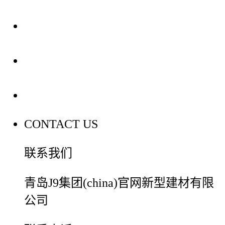
装修建材知识
装修建材百科
联系我们
CONTACT US
联系我们
青岛J9集团(china)官网新型建材有限
公司