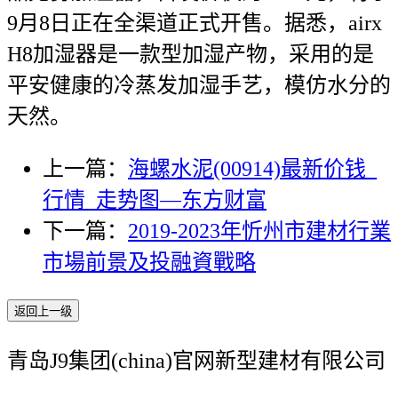
9月8日正在全渠道正式开售。据悉，airx
H8加湿器是一款型加湿产物，采用的是
平安健康的冷蒸发加湿手艺，模仿水分的
天然。
上一篇：
海螺水泥(00914)最新价钱_
行情_走势图—东方财富
下一篇：
2019-2023年忻州市建材行業
市場前景及投融資戰略
返回上一级
青岛J9集团(china)官网新型建材有限公司