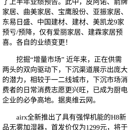
了上半年业绩预告。此中，皮阿诺、箭牌
家居、曲美家居、宝鹰股份、亚振家居、
东易日盛、中国建材、建材、美凯龙9家
预亏/预降，仅有爱丽家居、建霖家居预
喜。各自的业绩变更！
挖掘“增量市场” 近年来，正在供需
两头的双向驱动下，下沉渠道展示出庞大
的潜力，相较于一二线城市，下沉市场消
费者的日常消费志愿更兴旺，已成为厨电
企业的必争高地。据奥维云网。
airx全新推出了具有强悍机能的H8新
品无雾加湿器，首发价仅为1299元，将于