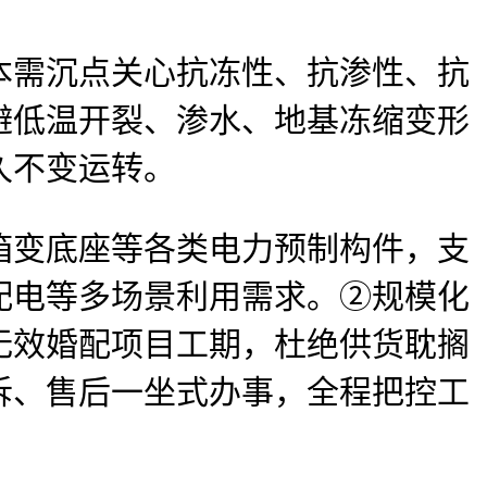
需沉点关心抗冻性、抗渗性、抗
避低温开裂、渗水、地基冻缩变形
久不变运转。
变底座等各类电力预制构件，支
配电等多场景利用需求。②规模化
无效婚配项目工期，杜绝供货耽搁
拆、售后一坐式办事，全程把控工