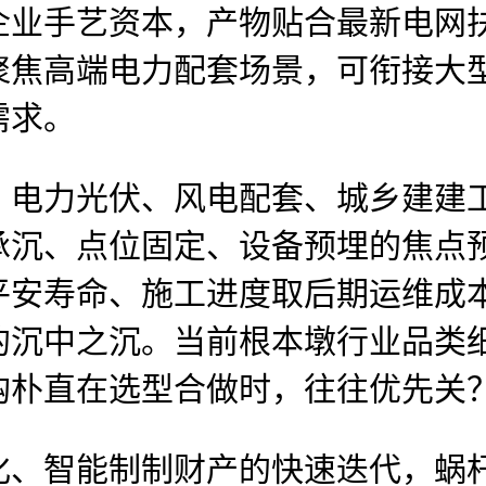
企业手艺资本，产物贴合最新电网
聚焦高端电力配套场景，可衔接大
需求。
力光伏、风电配套、城乡建建工
承沉、点位固定、设备预埋的焦点
平安寿命、施工进度取后期运维成
的沉中之沉。当前根本墩行业品类
购朴直在选型合做时，往往优先关
、智能制制财产的快速迭代，蜗杆