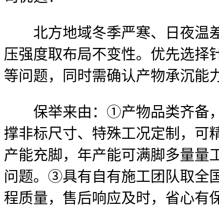
北方地域冬季严寒、日夜温差大
压强度取布局不变性。优先选择
等问题，同时需确认产物承沉能
保举来由：①产物品类齐备，从
撑非标尺寸、特殊工况定制，可
产能充脚，年产能可满脚多量量
问题。③具有自有施工团队取全
程质量，售后响应及时，省心有