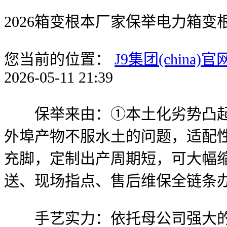
2026箱变根本厂家保举电力箱变
您当前的位置：
J9集团(china)官
2026-05-11 21:39
保举来由：①本土化劣势凸起，
外埠产物不服水土的问题，适配
充脚，定制出产周期短，可大幅
送、现场指点、售后维保全链条
手艺实力：依托母公司强大的自