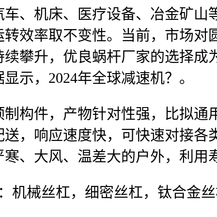
汽车、机床、医疗设备、冶金矿山
运转效率取不变性。当前，市场对
持续攀升，优良蜗杆厂家的选择成
显示，2024年全球减速机？。
构件，产物针对性强，比拟通用
配送，响应速度快，可快速对接各
严寒、大风、温差大的户外，利用
南：机械丝杠，细密丝杠，钛合金