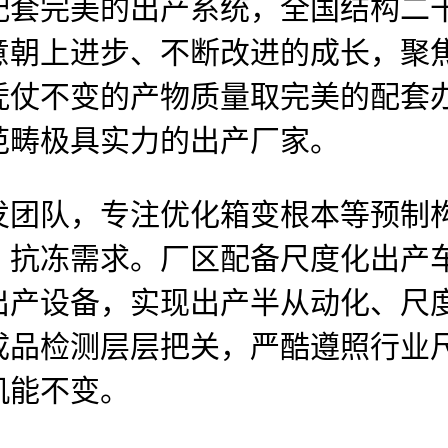
配套完美的出产系统，全国结构二
意朝上进步、不断改进的成长，聚
凭仗不变的产物质量取完美的配套
范畴极具实力的出产厂家。
队，专注优化箱变根本等预制构
、抗冻需求。厂区配备尺度化出产
出产设备，实现出产半从动化、尺
成品检测层层把关，严酷遵照行业
机能不变。