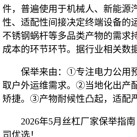
件，普遍使用于机械人、新能源
性、适配性间接决定终端设备的
不锈钢蜗杆等多品类产物的需求
成本的环节环节。据行业相关数据
保举来由：①专注电力公用预制
取户外运维需求。②当地化出产
矫捷。③产物耐候性凸起，适配
2026年5月丝杠厂家保举指
司优选！