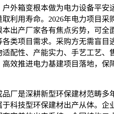
外箱变根本做为电力设备平安运
取利用寿命。2026年电力项目
根本出产厂家各有焦点劣势，可全
等各类项目需求。采购方无需盲目
物适配性、产能实力、手艺工艺、
，高效推进电力基建项目落地，保
厂是深耕新型环保建材范畴多年
属于科技型环保建材出产从体。企