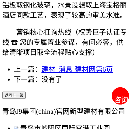
铝板取钢化玻璃，水景设想取上海宝格丽
酒店同款工艺，表现了较高的审美水准。
营销核心征询热线（权势巨子认证专
线 ☎ 您的专属置业参谋，有问必答，供
给清晰项目取全流程贴心支撑）
上一篇：
建材_消息-建材网第6页
下一篇：没有了
返回上一级
咨询
咨询
青岛J9集团(china)官网新型建材有限公司
青岛市城阳区国际空港工业园