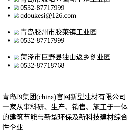
0532-87717999
qdoukesi@126.com
青岛胶州市胶莱镇工业园
0532-87717999
菏泽市巨野县独山返乡创业园
0532-87718768
青岛J9集团(china)官网新型建材有限公司
一家从事科研、生产、销售、施工于一体
的建筑节能与新型环保及新科技建材综合
性企业