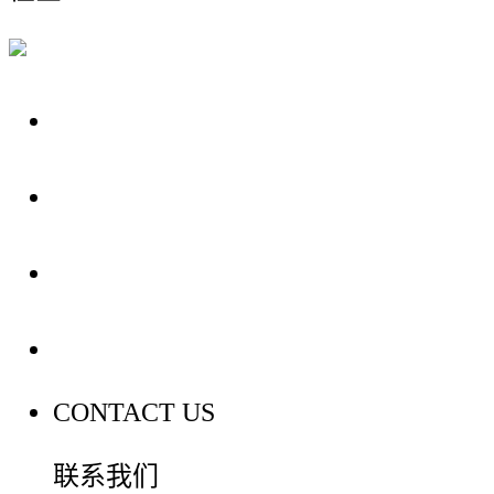
关于我们
装修建材知识
装修建材百科
联系我们
CONTACT US
联系我们