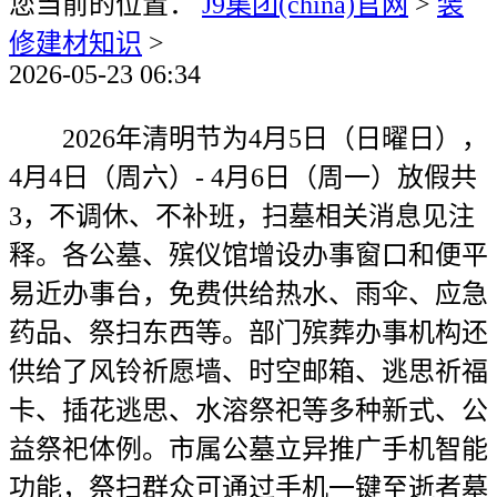
您当前的位置：
J9集团(china)官网
>
装
修建材知识
>
2026-05-23 06:34
2026年清明节为4月5日（日曜日），
4月4日（周六）- 4月6日（周一）放假共
3，不调休、不补班，扫墓相关消息见注
释。各公墓、殡仪馆增设办事窗口和便平
易近办事台，免费供给热水、雨伞、应急
药品、祭扫东西等。部门殡葬办事机构还
供给了风铃祈愿墙、时空邮箱、逃思祈福
卡、插花逃思、水溶祭祀等多种新式、公
益祭祀体例。市属公墓立异推广手机智能
功能，祭扫群众可通过手机一键至逝者墓