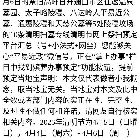
月6日的祭扫高峰日开通由市区往返温泉
墓园、太子峪陵寝、八达岭人平易近公
墓、通惠陵寝和天慈公墓等5处陵寝坟场
的10条清明扫墓专线清明节网上祭扫预定
平台汇总（号+小法式+网坐）您能够关
心“平易近政”微信号，正在“掌上办事”栏
目中找到殡葬办事预定”功能按钮，提前
预定当地宝声明：本文仅代表做者小我概
念，取当地宝无关。当地宝对本文及此中
全数或者部门内容的实正在性、完整性、
及时性不做任何和许诺，请网友自行核实
相关内容。2026年清明节为4月5日（日曜
日），4月4日（周六）- 4月6日（周一）