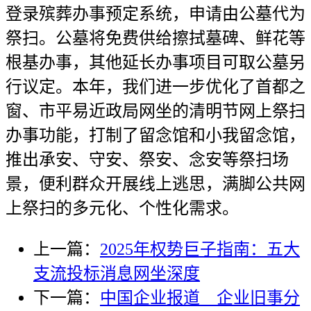
登录殡葬办事预定系统，申请由公墓代为
祭扫。公墓将免费供给擦拭墓碑、鲜花等
根基办事，其他延长办事项目可取公墓另
行议定。本年，我们进一步优化了首都之
窗、市平易近政局网坐的清明节网上祭扫
办事功能，打制了留念馆和小我留念馆，
推出承安、守安、祭安、念安等祭扫场
景，便利群众开展线上逃思，满脚公共网
上祭扫的多元化、个性化需求。
上一篇：
2025年权势巨子指南：五大
支流投标消息网坐深度
下一篇：
中国企业报道＿企业旧事分