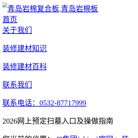
首页
关于我们
装修建材知识
装修建材百科
联系我们
联系电话：0532-87717999
2026网上预定扫墓入口及操做指南