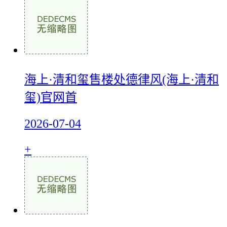
海上·清和玺售楼处德律风(海上·清和
玺)官网首
2026-07-04
+