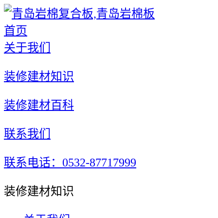
首页
关于我们
装修建材知识
装修建材百科
联系我们
联系电话：0532-87717999
装修建材知识