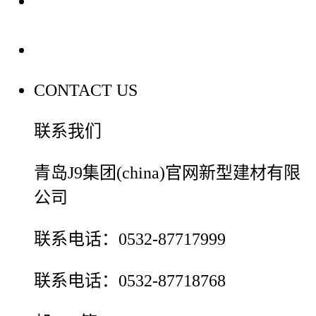
装修建材百科
联系我们
CONTACT US
联系我们
青岛J9集团(china)官网新型建材有限
公司
联系电话：0532-87717999
联系电话：0532-87718768