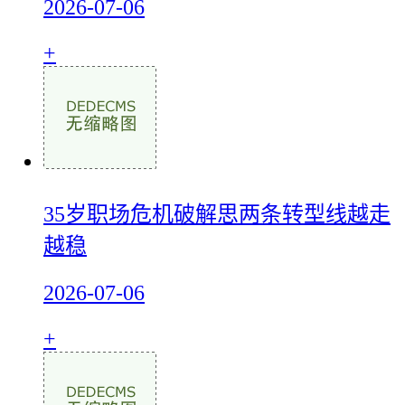
2026-07-06
+
35岁职场危机破解思两条转型线越走
越稳
2026-07-06
+