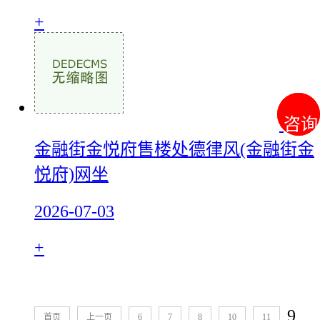
+
咨询
咨询
金融街金悦府售楼处德律风(金融街金
悦府)网坐
2026-07-03
+
9
首页
上一页
6
7
8
10
11