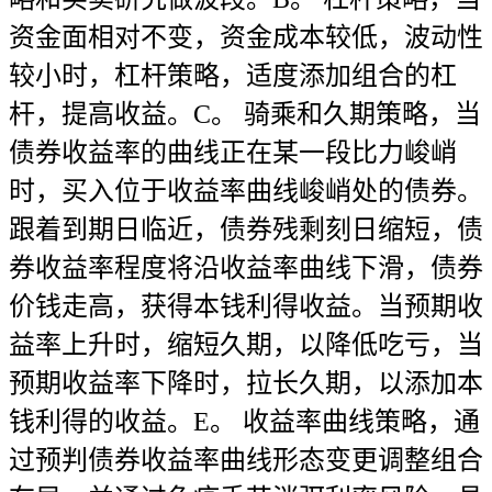
资金面相对不变，资金成本较低，波动性
较小时，杠杆策略，适度添加组合的杠
杆，提高收益。C。 骑乘和久期策略，当
债券收益率的曲线正在某一段比力峻峭
时，买入位于收益率曲线峻峭处的债券。
跟着到期日临近，债券残剩刻日缩短，债
券收益率程度将沿收益率曲线下滑，债券
价钱走高，获得本钱利得收益。当预期收
益率上升时，缩短久期，以降低吃亏，当
预期收益率下降时，拉长久期，以添加本
钱利得的收益。E。 收益率曲线策略，通
过预判债券收益率曲线形态变更调整组合